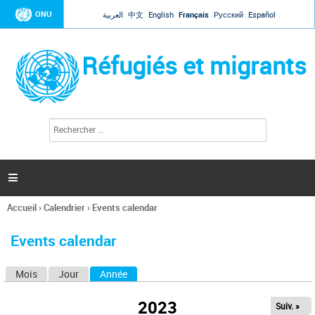
Jump to navigation
ONU
العربية
中文
English
Français
Русский
Español
Réfugiés et migrants
R
F
e
o
c
r
h
e
m
r

u
c
l
h
Accueil
›
Calendrier
›
Events calendar
a
e
Vous
r
i
êtes
r
Events calendar
ici
e
d
Mois
Jour
Année
(onglet actif)
O
e
r
n
e
2023
Suiv. »
g