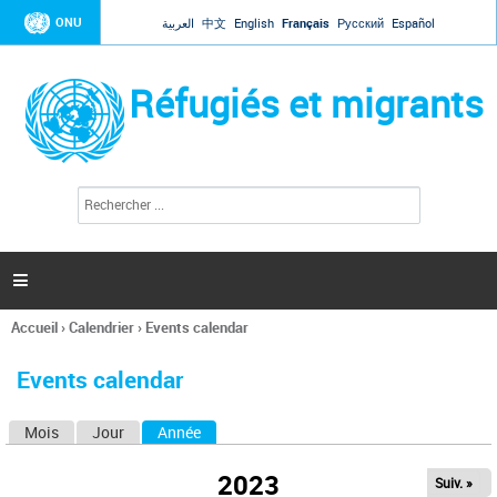
Jump to navigation
ONU
العربية
中文
English
Français
Русский
Español
Réfugiés et migrants
R
F
e
o
c
r
h
e
m
r

u
c
l
h
Accueil
›
Calendrier
›
Events calendar
a
e
Vous
r
i
êtes
r
Events calendar
ici
e
d
Mois
Jour
Année
(onglet actif)
O
e
r
n
e
2023
Suiv. »
g