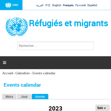
Jump to navigation
ONU
العربية
中文
English
Français
Русский
Español
Réfugiés et migrants
R
F
e
o
c
r
h
e
m
r

u
c
l
h
Accueil
›
Calendrier
›
Events calendar
a
e
Vous
r
i
êtes
r
Events calendar
ici
e
d
Mois
Jour
Année
(onglet actif)
O
e
r
n
e
2023
Suiv. »
g