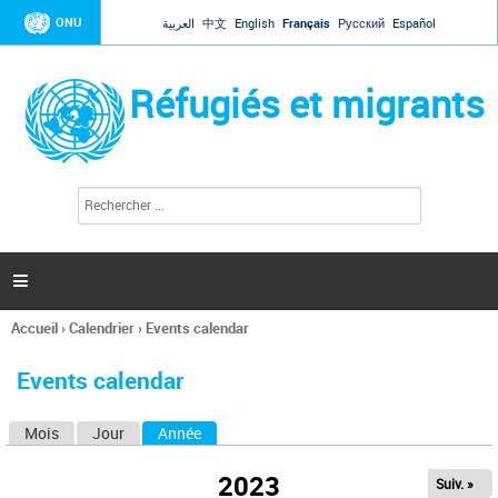
Jump to navigation
ONU
العربية
中文
English
Français
Русский
Español
Réfugiés et migrants
R
F
e
o
c
r
h
e
m
r

u
c
l
h
Accueil
›
Calendrier
›
Events calendar
a
e
Vous
r
i
êtes
r
Events calendar
ici
e
d
Mois
Jour
Année
(onglet actif)
O
e
r
n
e
2023
Suiv. »
g