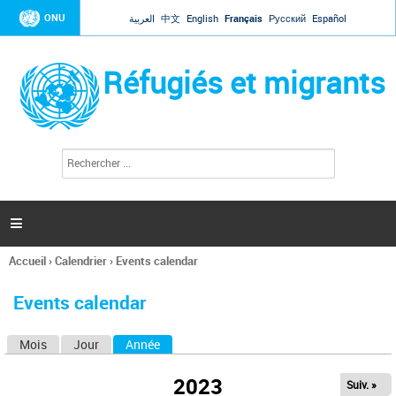
Jump to navigation
ONU
العربية
中文
English
Français
Русский
Español
Réfugiés et migrants
R
F
e
o
c
r
h
e
m
r

u
c
l
h
Accueil
›
Calendrier
›
Events calendar
a
e
Vous
r
i
êtes
r
Events calendar
ici
e
d
Mois
Jour
Année
(onglet actif)
O
e
r
n
e
2023
Suiv. »
g