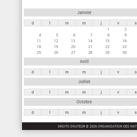
e
Janvier
t
d
l
m
m
j
v
s
s
1
2
p
4
5
6
7
8
9
r
11
12
13
14
15
16
18
19
20
21
22
23
i
25
26
27
28
29
30
n
Avril
c
d
l
m
m
j
v
s
i
Juillet
p
a
d
l
m
m
j
v
s
u
Octobre
x
d
l
m
m
j
v
s
DROITS D'AUTEUR © 2026 ORGANISATION DES NAT