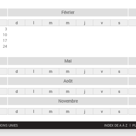
Février
d
l
m
m
j
v
s
3
10
17
24
Mai
d
l
m
m
j
v
s
Août
d
l
m
m
j
v
s
Novembre
d
l
m
m
j
v
s
IONS UNIES
INDEX DE A À Z
PL