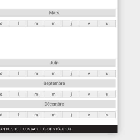
h
e
Mars
r
d
l
m
m
j
v
s
c
h
e
Juin
d
l
m
m
j
v
s
Septembre
d
l
m
m
j
v
s
Décembre
d
l
m
m
j
v
s
AN DU SITE
CONTACT
DROITS D'AUTEUR