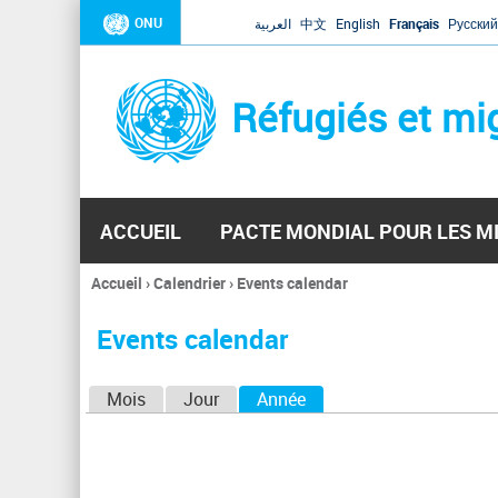
ONU
العربية
中文
English
Français
Русский
Réfugiés et mi
ACCUEIL
PACTE MONDIAL POUR LES M
Accueil
›
Calendrier
›
Events calendar
Vous
êtes
Events calendar
ici
O
Mois
Jour
Année
(onglet actif)
n
g
l