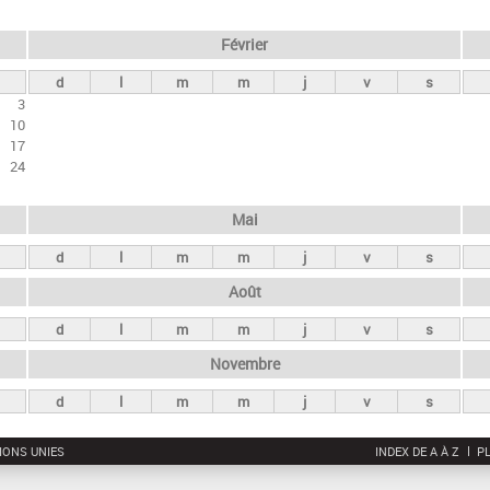
Février
d
l
m
m
j
v
s
3
10
17
24
Mai
d
l
m
m
j
v
s
Août
d
l
m
m
j
v
s
Novembre
d
l
m
m
j
v
s
IONS UNIES
INDEX DE A À Z
PL