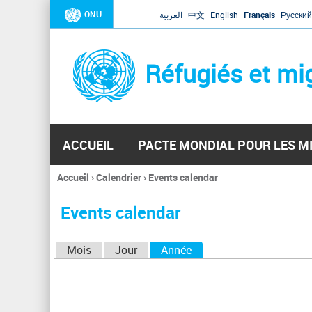
ONU
العربية
中文
English
Français
Русский
Réfugiés et mi
ACCUEIL
PACTE MONDIAL POUR LES M
Accueil
›
Calendrier
›
Events calendar
Vous
êtes
Events calendar
ici
O
Mois
Jour
Année
(onglet actif)
n
g
l