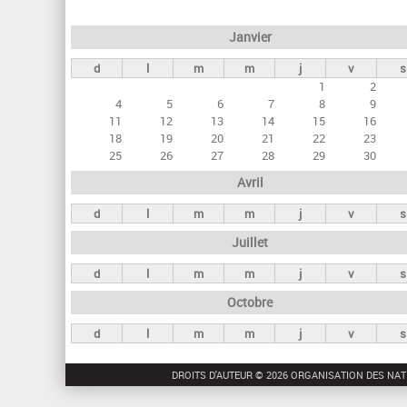
e
Janvier
t
d
l
m
m
j
v
s
s
1
2
p
4
5
6
7
8
9
r
11
12
13
14
15
16
18
19
20
21
22
23
i
25
26
27
28
29
30
n
Avril
c
d
l
m
m
j
v
s
i
Juillet
p
a
d
l
m
m
j
v
s
u
Octobre
x
d
l
m
m
j
v
s
DROITS D'AUTEUR © 2026 ORGANISATION DES NAT