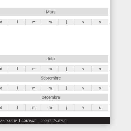
h
e
Mars
r
d
l
m
m
j
v
s
c
h
e
Juin
d
l
m
m
j
v
s
Septembre
d
l
m
m
j
v
s
Décembre
d
l
m
m
j
v
s
AN DU SITE
CONTACT
DROITS D'AUTEUR