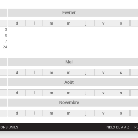
Février
d
l
m
m
j
v
s
3
10
17
24
Mai
d
l
m
m
j
v
s
Août
d
l
m
m
j
v
s
Novembre
d
l
m
m
j
v
s
IONS UNIES
INDEX DE A À Z
PL