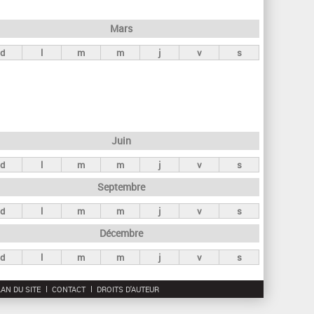
h
e
Mars
r
d
l
m
m
j
v
s
c
h
e
Juin
d
l
m
m
j
v
s
Septembre
d
l
m
m
j
v
s
Décembre
d
l
m
m
j
v
s
AN DU SITE
CONTACT
DROITS D'AUTEUR