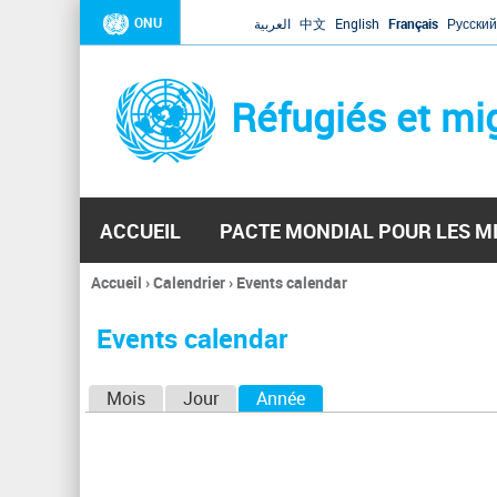
ONU
العربية
中文
English
Français
Русский
Réfugiés et mi
ACCUEIL
PACTE MONDIAL POUR LES M
Accueil
›
Calendrier
›
Events calendar
Vous
êtes
Events calendar
ici
O
Mois
Jour
Année
(onglet actif)
n
g
l