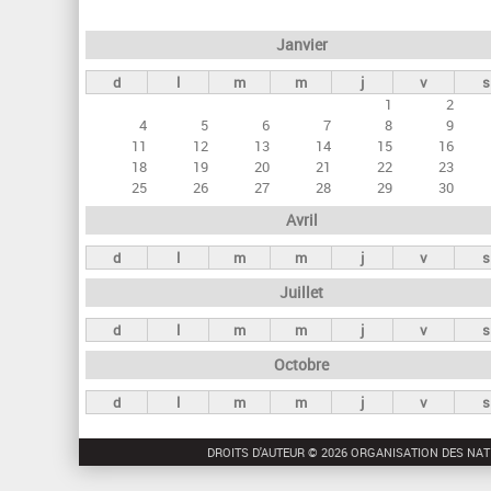
e
Janvier
t
d
l
m
m
j
v
s
s
1
2
p
4
5
6
7
8
9
r
11
12
13
14
15
16
18
19
20
21
22
23
i
25
26
27
28
29
30
n
Avril
c
d
l
m
m
j
v
s
i
Juillet
p
a
d
l
m
m
j
v
s
u
Octobre
x
d
l
m
m
j
v
s
DROITS D'AUTEUR © 2026 ORGANISATION DES NAT