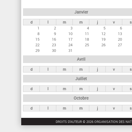
e
Janvier
t
d
l
m
m
j
v
s
s
1
2
3
4
5
6
p
8
9
10
11
12
13
r
15
16
17
18
19
20
22
23
24
25
26
27
i
29
30
31
n
Avril
c
d
l
m
m
j
v
s
i
Juillet
p
a
d
l
m
m
j
v
s
u
Octobre
x
d
l
m
m
j
v
s
DROITS D'AUTEUR © 2026 ORGANISATION DES NAT