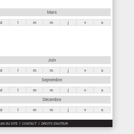
h
e
Mars
r
d
l
m
m
j
v
s
c
h
e
Juin
d
l
m
m
j
v
s
Septembre
d
l
m
m
j
v
s
Décembre
d
l
m
m
j
v
s
AN DU SITE
CONTACT
DROITS D'AUTEUR