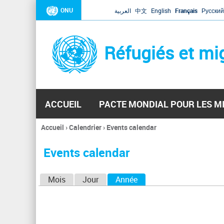
ONU
العربية
中文
English
Français
Русский
Réfugiés et mi
ACCUEIL
PACTE MONDIAL POUR LES M
Accueil
›
Calendrier
›
Events calendar
Vous
êtes
Events calendar
ici
O
Mois
Jour
Année
(onglet actif)
n
g
l