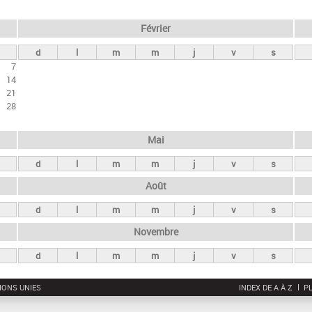
Février
d
l
m
m
j
v
s
7
14
21
28
Mai
d
l
m
m
j
v
s
Août
d
l
m
m
j
v
s
Novembre
d
l
m
m
j
v
s
IONS UNIES
INDEX DE A À Z
PL