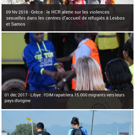
c
h
Grèce : le HCR alerte sur les violences
e
09 fév 2018 -
r
sexuelles dans les centres d'accueil de réfugiés à Lesbos
c
et Samos
h
e
La surpopulation des centres d'accueil de réfugiés et migrants sur les îles
grecques est source de violences et de harcèlement sexuel a alerté vendredi le
Haut-Commissariat des Nations Unies pour
01 déc 2017 -
Libye : l'OIM rapatriera 15.000 migrants vers leurs
pays d'origine