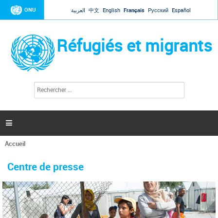
Jump to navigation
ONU
العربية
中文
English
Français
Русский
Español
Réfugiés et migrants
R
F
e
o
c
r
h
e
m
r

u
c
l
h
Accueil
a
e
Vous
r
i
êtes
r
Centre de presse
ici
e
d
e
r
e