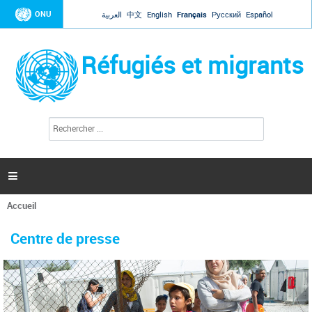
Jump to navigation
ONU
العربية
中文
English
Français
Русский
Español
Réfugiés et migrants
R
F
e
o
c
r
h
e
m
r

u
c
l
h
Accueil
a
e
Vous
r
i
êtes
r
Centre de presse
ici
e
d
e
r
e