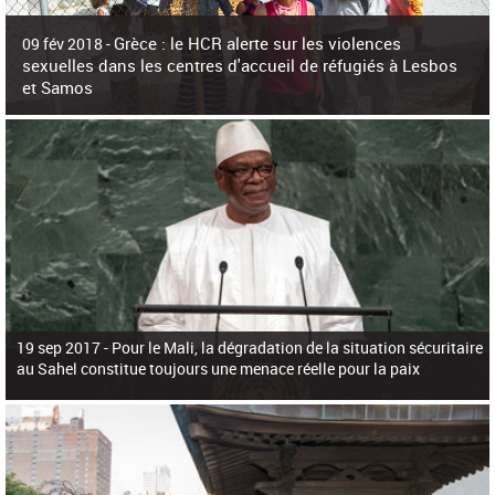
c
h
Grèce : le HCR alerte sur les violences
e
09 fév 2018 -
r
sexuelles dans les centres d'accueil de réfugiés à Lesbos
c
et Samos
h
e
La surpopulation des centres d'accueil de réfugiés et migrants sur les îles
grecques est source de violences et de harcèlement sexuel a alerté vendredi le
Haut-Commissariat des Nations Unies pour
19 sep 2017 -
Pour le Mali, la dégradation de la situation sécuritaire
au Sahel constitue toujours une menace réelle pour la paix