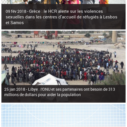
c
h
Grèce : le HCR alerte sur les violences
e
09 fév 2018 -
r
sexuelles dans les centres d'accueil de réfugiés à Lesbos
c
et Samos
h
e
La surpopulation des centres d'accueil de réfugiés et migrants sur les îles
grecques est source de violences et de harcèlement sexuel a alerté vendredi le
Haut-Commissariat des Nations Unies pour
25 jan 2018 -
Libye : l'ONU et ses partenaires ont besoin de 313
millions de dollars pour aider la population