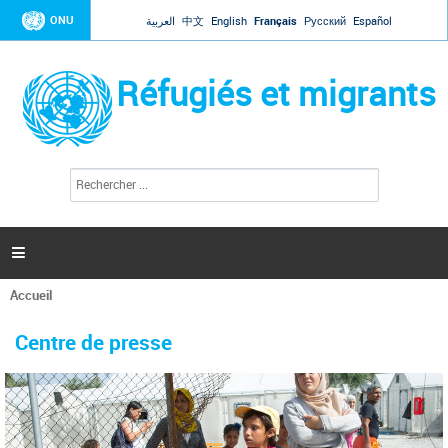
Jump to navigation
ONU
العربية
中文
English
Français
Русский
Español
Réfugiés et migrants
R
F
e
o
c
r
h
e
m
r

u
c
l
h
Accueil
a
e
Vous
r
i
êtes
r
Centre de presse
ici
e
d
e
r
e