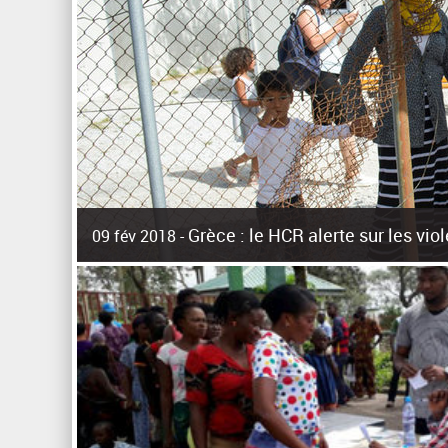
Grèce : le HCR alerte sur les vi
09 fév 2018 -
La surpopulation des centres d'accueil de réfugiés et mig
Unies pour