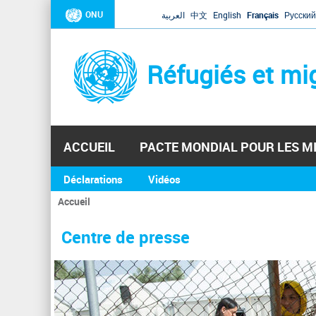
ONU
العربية
中文
English
Français
Русский
Réfugiés et mi
ACCUEIL
PACTE MONDIAL POUR LES M
Déclarations
Vidéos
Accueil
Vous
êtes
Centre de presse
ici