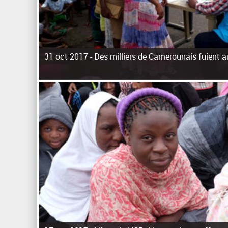
31 oct 2017 -
Des milliers de Camerounais fuient a
P
a
g
e
s