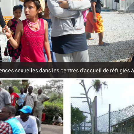
olences sexuelles dans les centres d'accueil de réfugiés
rants sur les îles grecques est source de violences et de harcèlement se