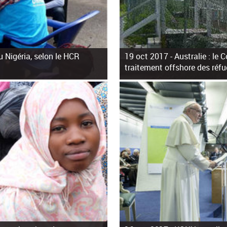
u Nigéria, selon le HCR
19 oct 2017 -
Australie : le
traitement offshore des réfu