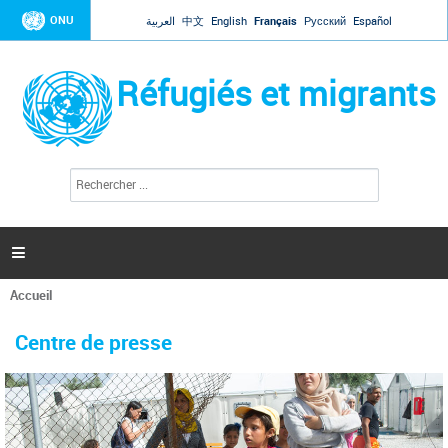
Jump to navigation
ONU
العربية
中文
English
Français
Русский
Español
Réfugiés et migrants
R
F
e
o
c
r
h
e
m
r

u
c
l
h
Accueil
a
e
Vous
r
i
êtes
r
Centre de presse
ici
e
d
e
r
e