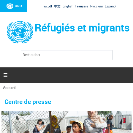
Jump to navigation
ONU
العربية
中文
English
Français
Русский
Español
Réfugiés et migrants
R
F
e
o
c
r
h
e
m
r

u
c
l
h
Accueil
a
e
Vous
r
i
êtes
r
Centre de presse
ici
e
d
e
r
e