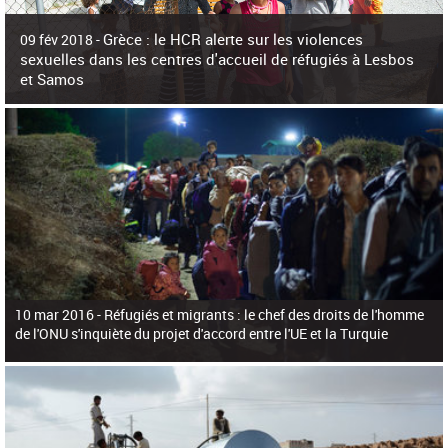
c
h
Grèce : le HCR alerte sur les violences
e
09 fév 2018 -
r
sexuelles dans les centres d'accueil de réfugiés à Lesbos
c
et Samos
h
e
La surpopulation des centres d'accueil de réfugiés et migrants sur les îles
grecques est source de violences et de harcèlement sexuel a alerté vendredi le
Haut-Commissariat des Nations Unies pour
10 mar 2016 -
Réfugiés et migrants : le chef des droits de l'homme
de l'ONU s'inquiète du projet d'accord entre l'UE et la Turquie