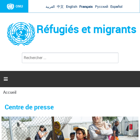
Jump to navigation
ONU
العربية
中文
English
Français
Русский
Español
Réfugiés et migrants
R
F
e
o
c
r
h
e
m
r

u
c
l
h
Accueil
a
e
Vous
r
i
êtes
r
Centre de presse
ici
e
d
e
r
e