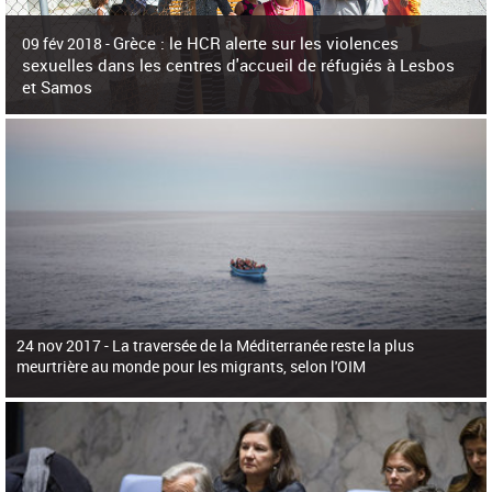
c
h
Grèce : le HCR alerte sur les violences
e
09 fév 2018 -
r
sexuelles dans les centres d'accueil de réfugiés à Lesbos
c
et Samos
h
e
La surpopulation des centres d'accueil de réfugiés et migrants sur les îles
grecques est source de violences et de harcèlement sexuel a alerté vendredi le
Haut-Commissariat des Nations Unies pour
24 nov 2017 -
La traversée de la Méditerranée reste la plus
meurtrière au monde pour les migrants, selon l'OIM