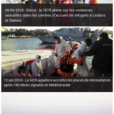
c
h
Grèce : le HCR alerte sur les violences
e
09 fév 2018 -
r
sexuelles dans les centres d'accueil de réfugiés à Lesbos
c
et Samos
h
e
La surpopulation des centres d'accueil de réfugiés et migrants sur les îles
grecques est source de violences et de harcèlement sexuel a alerté vendredi le
Haut-Commissariat des Nations Unies pour
12 jan 2018 -
Le HCR appelle à accroître les places de réinstallation
après 160 décès signalés en Méditerranée