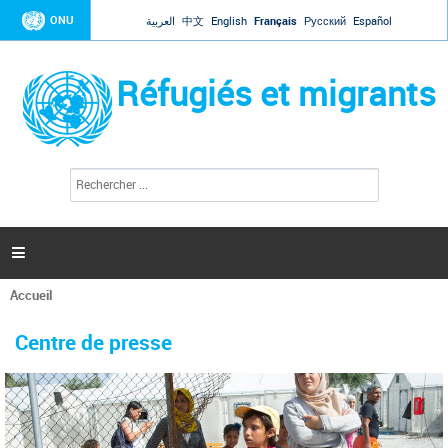
Jump to navigation
ONU
العربية
中文
English
Français
Русский
Español
Réfugiés et migrants
R
F
e
o
c
r
h
e
m
r

u
c
l
h
Accueil
a
e
Vous
r
i
êtes
r
Centre de presse
ici
e
d
e
r
e