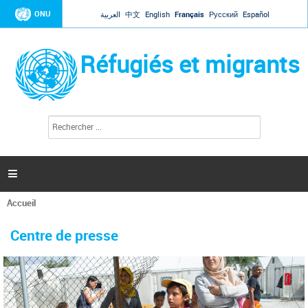
Jump to navigation
ONU
العربية
中文
English
Français
Русский
Español
Réfugiés et migrants
R
F
e
o
c
r
h
e
m
r

u
c
l
h
Accueil
a
e
Vous
r
i
êtes
r
Centre de presse
ici
e
d
e
r
e