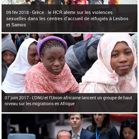
c
h
Grèce : le HCR alerte sur les violences
e
09 fév 2018 -
r
sexuelles dans les centres d'accueil de réfugiés à Lesbos
c
et Samos
h
e
La surpopulation des centres d'accueil de réfugiés et migrants sur les îles
grecques est source de violences et de harcèlement sexuel a alerté vendredi le
Haut-Commissariat des Nations Unies pour
07 juin 2017 -
L'ONU et l'Union africaine lancent un groupe de haut
niveau sur les migrations en Afrique