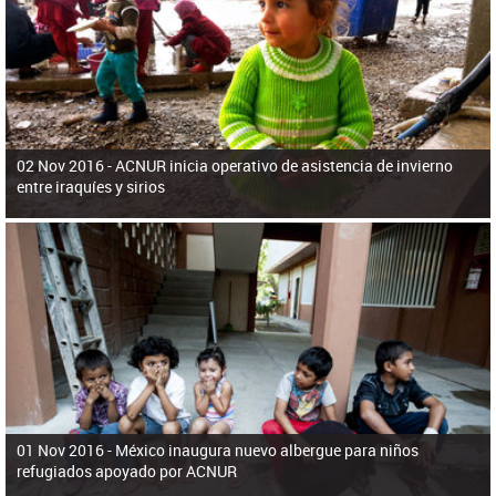
ú
pero necesita el consentimiento y la colaboración del Gobierno.
s
q
u
e
d
a
02 Nov 2016 -
ACNUR inicia operativo de asistencia de invierno
entre iraquíes y sirios
01 Nov 2016 -
México inaugura nuevo albergue para niños
refugiados apoyado por ACNUR