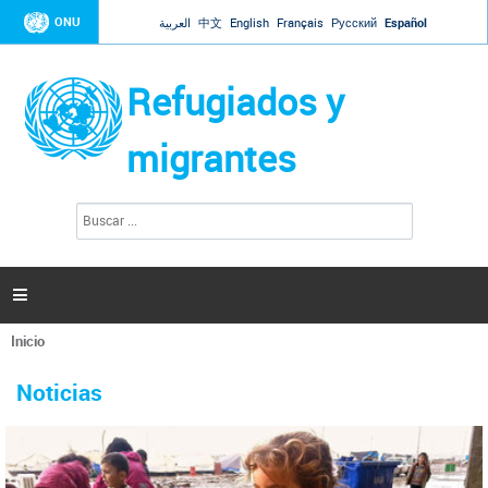
Jump to navigation
ONU
العربية
中文
English
Français
Русский
Español
Refugiados y
migrantes
B
F
u
o
s
r
c
a
m
r

u
l
Inicio
a
Se
r
La ONU responde a Guaidó que está lista para
31 Ene 2019 -
encuentra
i
Noticias
reforzar la ayuda humanitaria en Venezuela
usted
o
aquí
d
El Secretario General ha respondido a la carta enviada por el presidente de la
e
Asamblea Nacional de Venezuela solicitando a Naciones Unidas que aumente
b
la ayuda humanitaria. Guerres ha reiterado que la ONU está lista para hacerlo,