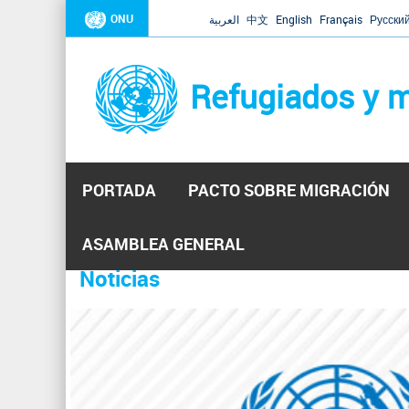
ONU
العربية
中文
English
Français
Русски
Refugiados y m
PORTADA
PACTO SOBRE MIGRACIÓN
Inicio
Se
ASAMBLEA GENERAL
encuentra
Noticias
La ONU responde a Guaidó que e
31 Ene 2019 -
usted
aquí
El Secretario General ha respondido a la carta enviada 
ha reiterado que la ONU está lista para hacerlo, pero nec