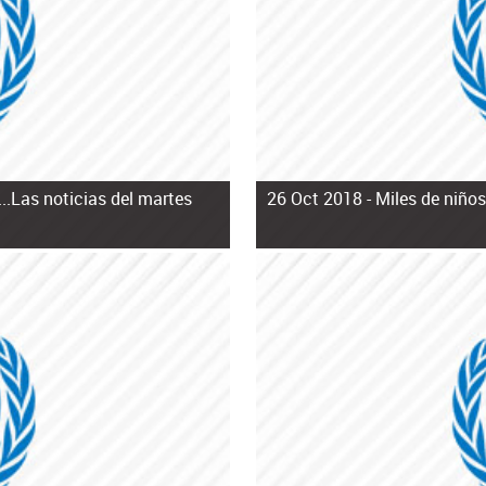
..Las noticias del martes
26 Oct 2018 -
Miles de niño