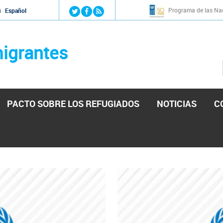
Jump to navigation
Programa de las Nac
й
Español
igrantes
PACTO SOBRE LOS REFUGIADOS
NOTICIAS
C
stá lista para reforzar la ayuda humanitaria en Venezu
por el presidente de la Asamblea Nacional de Venezuela solicitando a N
esita el consentimiento y la colaboración del Gobierno.