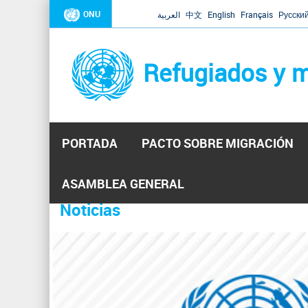
ONU
العربية
中文
English
Français
Русски
Refugiados y m
PORTADA
PACTO SOBRE MIGRACIÓN
Inicio
Se
ASAMBLEA GENERAL
encuentra
Noticias
La ONU responde a Guaidó que e
31 Ene 2019 -
usted
aquí
El Secretario General ha respondido a la carta enviada 
ha reiterado que la ONU está lista para hacerlo, pero nec