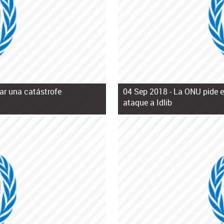
tar una catástrofe
04 Sep 2018 -
La ONU pide e
ataque a Idlib