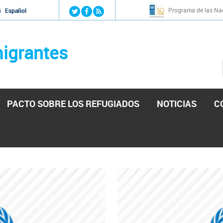
Jump to navigation
Programa de las Nac
й
Español
igrantes
PACTO SOBRE LOS REFUGIADOS
NOTICIAS
C
stá lista para reforzar la ayuda humanitaria en Venezu
por el presidente de la Asamblea Nacional de Venezuela solicitando a N
esita el consentimiento y la colaboración del Gobierno.