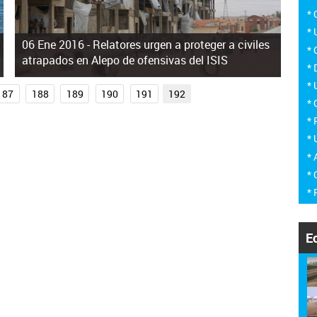
*
*
06 Ene 2016 -
Relatores urgen a proteger a civiles
*
atrapados en Alepo de ofensivas del ISIS
*
*
187
188
189
190
191
192
*
*
*
*
* 
* 
E