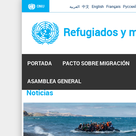
ONU
العربية
中文
English
Français
Русски
Refugiados y m
PORTADA
PACTO SOBRE MIGRACIÓN
Inicio
Se
ASAMBLEA GENERAL
La ONU responde a Guaidó que es
31 Ene 2019 -
encuentra
Noticias
Venezuela
usted
aquí
El Secretario General ha respondido a la carta enviada p
P
solicitando a Naciones Unidas que aumente la ayuda huma
á
hacerlo, pero necesita el consentimiento y la colaboraci
g
i