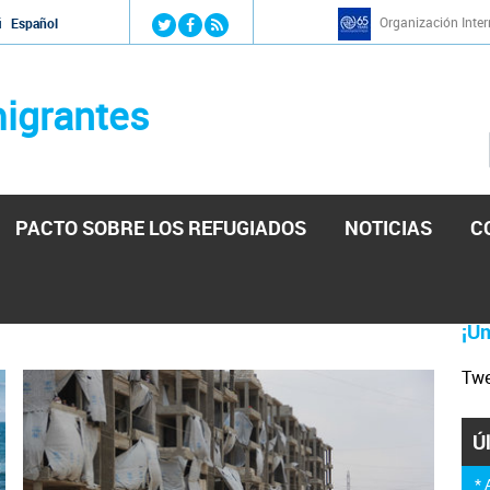
Jump to navigation
Organización Inter
й
Español
igrantes
PACTO SOBRE LOS REFUGIADOS
NOTICIAS
C
tá lista para reforzar la ayuda humanitaria en
¡Ún
Tw
or el presidente de la Asamblea Nacional de Venezuela
nitaria. Guerres ha reiterado que la ONU está lista para
ón del Gobierno.
Ú
*