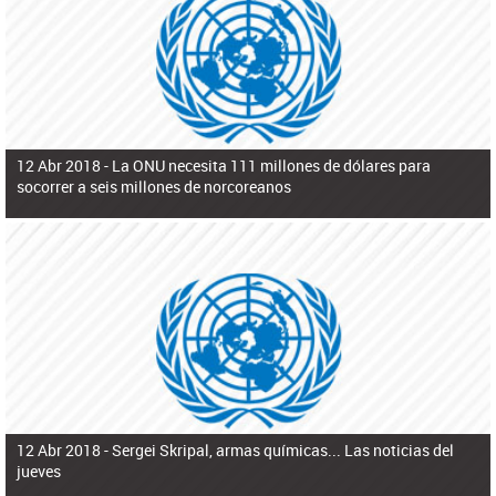
ú
pero necesita el consentimiento y la colaboración del Gobierno.
s
q
u
e
d
a
12 Abr 2018 -
La ONU necesita 111 millones de dólares para
socorrer a seis millones de norcoreanos
12 Abr 2018 -
Sergei Skripal, armas químicas... Las noticias del
jueves