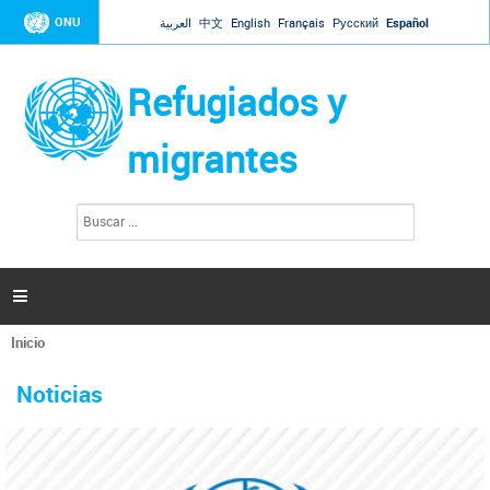
Jump to navigation
ONU
العربية
中文
English
Français
Русский
Español
Refugiados y
migrantes
B
F
u
o
s
r
c
a
m
r

u
l
Inicio
a
Se
r
La ONU responde a Guaidó que está lista para
31 Ene 2019 -
encuentra
i
Noticias
reforzar la ayuda humanitaria en Venezuela
usted
o
aquí
d
El Secretario General ha respondido a la carta enviada por el presidente de la
e
Asamblea Nacional de Venezuela solicitando a Naciones Unidas que aumente
b
la ayuda humanitaria. Guerres ha reiterado que la ONU está lista para hacerlo,