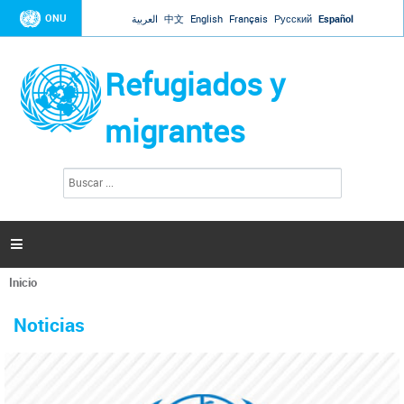
Jump to navigation
ONU
العربية
中文
English
Français
Русский
Español
Refugiados y
migrantes
B
F
u
o
s
r
c
a
m
r

u
l
Inicio
a
Se
r
La ONU responde a Guaidó que está lista para
31 Ene 2019 -
encuentra
i
Noticias
reforzar la ayuda humanitaria en Venezuela
usted
o
aquí
d
El Secretario General ha respondido a la carta enviada por el presidente de la
e
Asamblea Nacional de Venezuela solicitando a Naciones Unidas que aumente
b
la ayuda humanitaria. Guerres ha reiterado que la ONU está lista para hacerlo,