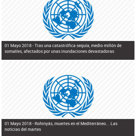
ú
pero necesita el consentimiento y la colaboración del Gobierno.
s
q
u
e
d
a
01 Mayo 2018 -
Tras una catastrófica sequía, medio millón de
somalíes, afectados por unas inundaciones devastadoras
01 Mayo 2018 -
Rohinyás, muertes en el Mediterráneo... Las
noticias del martes