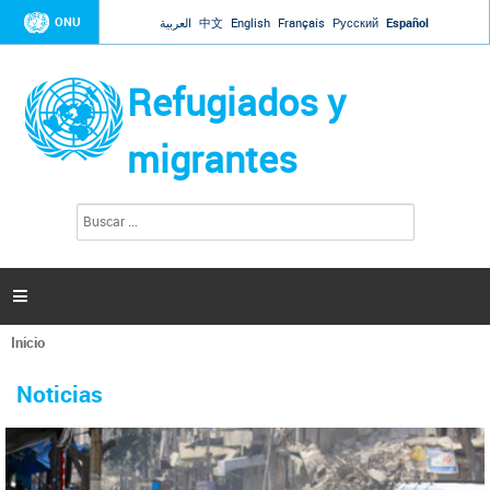
Jump to navigation
ONU
العربية
中文
English
Français
Русский
Español
Refugiados y
migrantes
B
F
u
o
s
r
c
a
m
r

u
l
Inicio
a
Se
r
La ONU responde a Guaidó que está lista para
31 Ene 2019 -
encuentra
i
Noticias
reforzar la ayuda humanitaria en Venezuela
usted
o
aquí
d
El Secretario General ha respondido a la carta enviada por el presidente de la
e
Asamblea Nacional de Venezuela solicitando a Naciones Unidas que aumente
b
la ayuda humanitaria. Guerres ha reiterado que la ONU está lista para hacerlo,