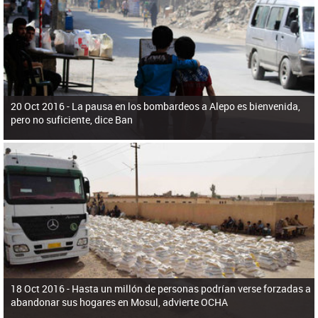
ú
pero necesita el consentimiento y la colaboración del Gobierno.
s
q
u
e
d
a
20 Oct 2016 -
La pausa en los bombardeos a Alepo es bienvenida,
pero no suficiente, dice Ban
18 Oct 2016 -
Hasta un millón de personas podrían verse forzadas a
abandonar sus hogares en Mosul, advierte OCHA