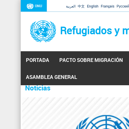
ONU
العربية
中文
English
Français
Русски
Refugiados y m
PORTADA
PACTO SOBRE MIGRACIÓN
Inicio
Se
ASAMBLEA GENERAL
encuentra
Noticias
La ONU responde a Guaidó que e
31 Ene 2019 -
usted
aquí
El Secretario General ha respondido a la carta enviada 
ha reiterado que la ONU está lista para hacerlo, pero nec