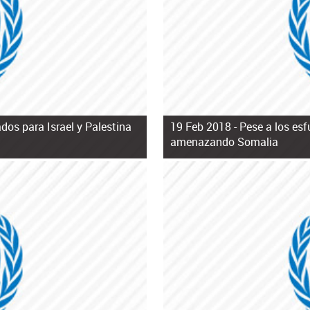
dos para Israel y Palestina
19 Feb 2018 -
Pese a los esf
amenazando Somalia