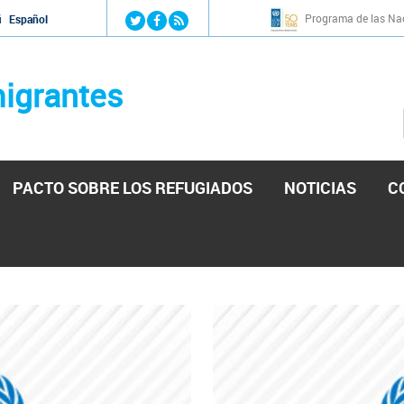
Jump to navigation
Programa de las Nac
й
Español
igrantes
PACTO SOBRE LOS REFUGIADOS
NOTICIAS
C
stá lista para reforzar la ayuda humanitaria en Venezu
por el presidente de la Asamblea Nacional de Venezuela solicitando a N
esita el consentimiento y la colaboración del Gobierno.