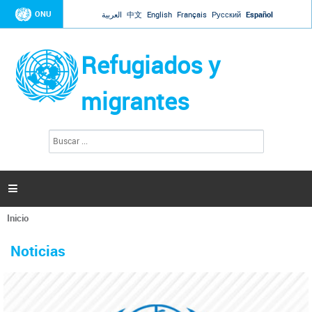
Jump to navigation
ONU
العربية
中文
English
Français
Русский
Español
Refugiados y
migrantes
B
F
u
o
s
r
c
a
m
r

u
l
Inicio
a
Se
r
La ONU responde a Guaidó que está lista para
31 Ene 2019 -
encuentra
i
Noticias
reforzar la ayuda humanitaria en Venezuela
usted
o
aquí
d
El Secretario General ha respondido a la carta enviada por el presidente de la
e
Asamblea Nacional de Venezuela solicitando a Naciones Unidas que aumente
b
la ayuda humanitaria. Guerres ha reiterado que la ONU está lista para hacerlo,