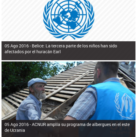
ú
pero necesita el consentimiento y la colaboración del Gobierno.
s
q
u
e
d
a
05 Ago 2016 -
Belice: La tercera parte de los niños han sido
afectados por el huracán Earl
05 Ago 2016 -
ACNUR amplía su programa de albergues en el este
de Ucrania