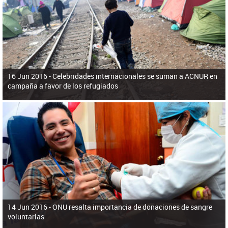
ú
pero necesita el consentimiento y la colaboración del Gobierno.
s
q
u
e
d
a
16 Jun 2016 -
Celebridades internacionales se suman a ACNUR en
campaña a favor de los refugiados
14 Jun 2016 -
ONU resalta importancia de donaciones de sangre
voluntarias