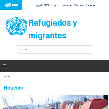
Jump to navigation
ONU
العربية
中文
English
Français
Русский
Español
Refugiados y
migrantes
B
F
u
o
s
r
c
a
m
r

u
l
Inicio
a
Se
r
La ONU responde a Guaidó que está lista para
31 Ene 2019 -
encuentra
i
Noticias
reforzar la ayuda humanitaria en Venezuela
usted
o
aquí
d
El Secretario General ha respondido a la carta enviada por el presidente de la
e
Asamblea Nacional de Venezuela solicitando a Naciones Unidas que aumente
b
la ayuda humanitaria. Guerres ha reiterado que la ONU está lista para hacerlo,