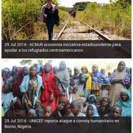
ú
pero necesita el consentimiento y la colaboración del Gobierno.
s
q
u
e
d
a
29 Jul 2016 -
ACNUR economía iniciativa estadounidense para
ayudar a los refugiados centroamericanos
29 Jul 2016 -
UNICEF reporta ataque a convoy humanitario en
Borno, Nigeria