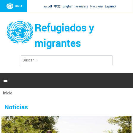
Jump to navigation
ONU
العربية
中文
English
Français
Русский
Español
Refugiados y
migrantes
B
F
u
o
s
r
c
a
m
r

u
l
Inicio
a
Se
r
La ONU responde a Guaidó que está lista para
31 Ene 2019 -
encuentra
i
Noticias
reforzar la ayuda humanitaria en Venezuela
usted
o
aquí
d
El Secretario General ha respondido a la carta enviada por el presidente de la
e
Asamblea Nacional de Venezuela solicitando a Naciones Unidas que aumente
b
la ayuda humanitaria. Guerres ha reiterado que la ONU está lista para hacerlo,