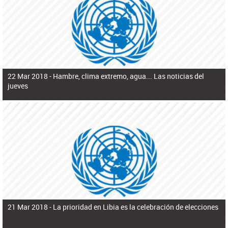
ú
pero necesita el consentimiento y la colaboración del Gobierno.
s
q
u
e
d
a
22 Mar 2018 -
Hambre, clima extremo, agua... Las noticias del
jueves
21 Mar 2018 -
La prioridad en Libia es la celebración de elecciones