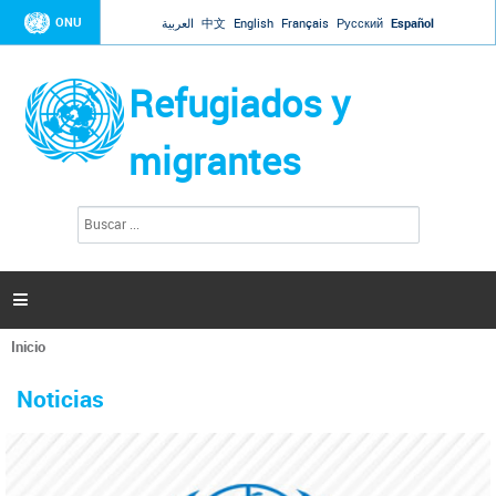
Jump to navigation
ONU
العربية
中文
English
Français
Русский
Español
Refugiados y
migrantes
B
F
u
o
s
r
c
a
m
r

u
l
Inicio
a
Se
r
La ONU responde a Guaidó que está lista para
31 Ene 2019 -
encuentra
i
Noticias
reforzar la ayuda humanitaria en Venezuela
usted
o
aquí
d
El Secretario General ha respondido a la carta enviada por el presidente de la
e
Asamblea Nacional de Venezuela solicitando a Naciones Unidas que aumente
b
la ayuda humanitaria. Guerres ha reiterado que la ONU está lista para hacerlo,