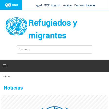
Jump to navigation
ONU
العربية
中文
English
Français
Русский
Español
Refugiados y
migrantes
B
F
u
o
s
r
c
a
m
r

u
l
Inicio
a
Se
r
La ONU responde a Guaidó que está lista para
31 Ene 2019 -
encuentra
i
Noticias
reforzar la ayuda humanitaria en Venezuela
usted
o
aquí
d
El Secretario General ha respondido a la carta enviada por el presidente de la
e
Asamblea Nacional de Venezuela solicitando a Naciones Unidas que aumente
b
la ayuda humanitaria. Guerres ha reiterado que la ONU está lista para hacerlo,