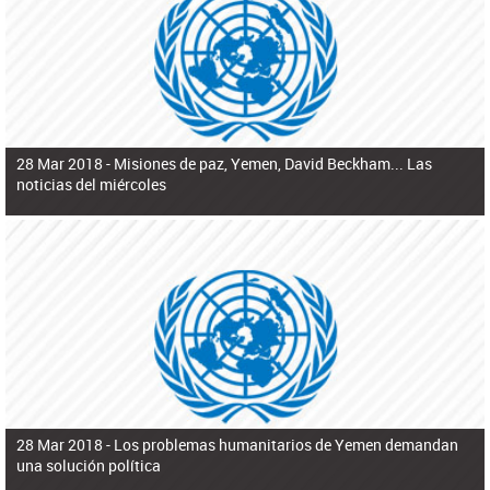
ú
pero necesita el consentimiento y la colaboración del Gobierno.
s
q
u
e
d
a
28 Mar 2018 -
Misiones de paz, Yemen, David Beckham... Las
noticias del miércoles
28 Mar 2018 -
Los problemas humanitarios de Yemen demandan
una solución política