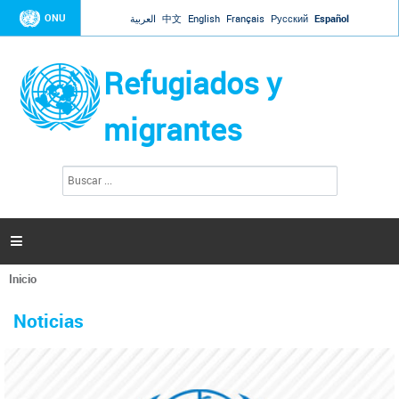
Jump to navigation
ONU
العربية
中文
English
Français
Русский
Español
Refugiados y
migrantes
B
F
u
o
s
r
c
a
m
r

u
l
Inicio
a
Se
r
La ONU responde a Guaidó que está lista para
31 Ene 2019 -
encuentra
i
Noticias
reforzar la ayuda humanitaria en Venezuela
usted
o
aquí
d
El Secretario General ha respondido a la carta enviada por el presidente de la
e
Asamblea Nacional de Venezuela solicitando a Naciones Unidas que aumente
b
la ayuda humanitaria. Guerres ha reiterado que la ONU está lista para hacerlo,