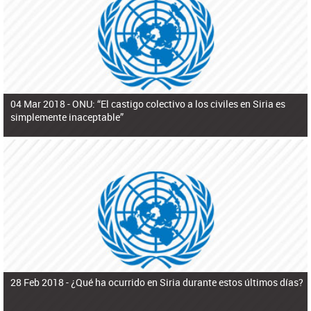
ú
pero necesita el consentimiento y la colaboración del Gobierno.
s
q
u
e
d
a
04 Mar 2018 -
ONU: “El castigo colectivo a los civiles en Siria es
simplemente inaceptable”
28 Feb 2018 -
¿Qué ha ocurrido en Siria durante estos últimos días?