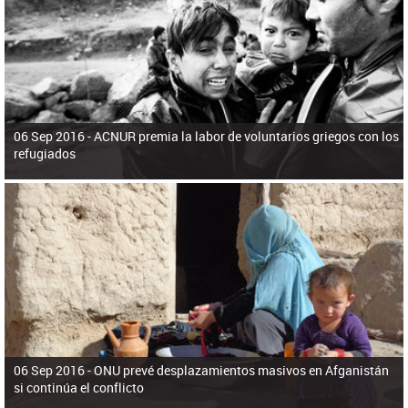
ú
pero necesita el consentimiento y la colaboración del Gobierno.
s
q
u
e
d
a
06 Sep 2016 -
ACNUR premia la labor de voluntarios griegos con los
refugiados
06 Sep 2016 -
ONU prevé desplazamientos masivos en Afganistán
si continúa el conflicto