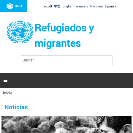
Jump to navigation
ONU
العربية
中文
English
Français
Русский
Español
Refugiados y
migrantes
B
F
u
o
s
r
c
a
m
r

u
l
Inicio
a
Se
r
La ONU responde a Guaidó que está lista para
31 Ene 2019 -
encuentra
i
Noticias
reforzar la ayuda humanitaria en Venezuela
usted
o
aquí
d
El Secretario General ha respondido a la carta enviada por el presidente de la
e
Asamblea Nacional de Venezuela solicitando a Naciones Unidas que aumente
b
la ayuda humanitaria. Guerres ha reiterado que la ONU está lista para hacerlo,