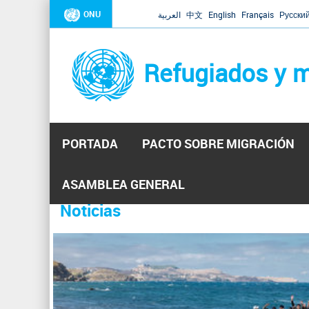
ONU
العربية
中文
English
Français
Русски
Refugiados y m
PORTADA
PACTO SOBRE MIGRACIÓN
Inicio
Se
ASAMBLEA GENERAL
encuentra
Noticias
La ONU responde a Guaidó que e
31 Ene 2019 -
usted
aquí
El Secretario General ha respondido a la carta enviada 
P
ha reiterado que la ONU está lista para hacerlo, pero nec
á
g
i