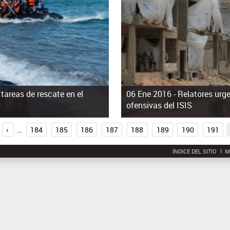
tareas de rescate en el
06 Ene 2016 -
Relatores urge
ofensivas del ISIS
‹
…
184
185
186
187
188
189
190
191
ÍNDICE DEL SITIO
M