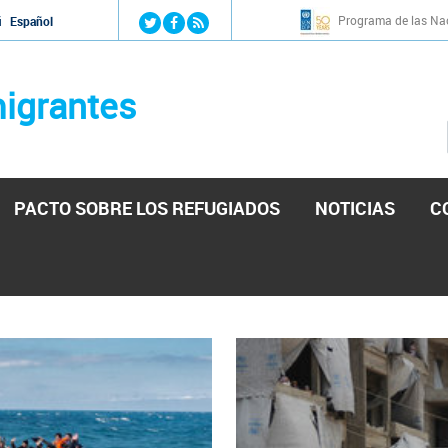
Jump to navigation
Programa de las Nac
й
Español
igrantes
PACTO SOBRE LOS REFUGIADOS
NOTICIAS
C
stá lista para reforzar la ayuda humanitaria en Venezu
por el presidente de la Asamblea Nacional de Venezuela solicitando a N
esita el consentimiento y la colaboración del Gobierno.