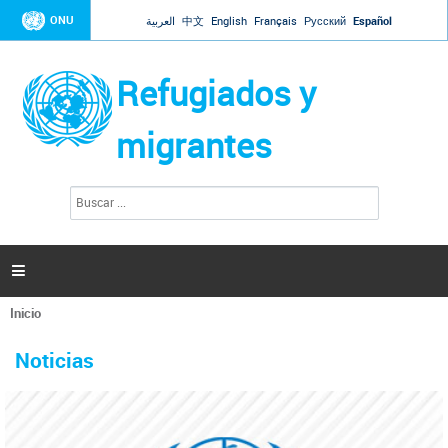
Jump to navigation
ONU
العربية
中文
English
Français
Русский
Español
Refugiados y
migrantes
B
F
u
o
s
r
c
a
m
r

u
l
Inicio
a
Se
r
La ONU responde a Guaidó que está lista para
31 Ene 2019 -
encuentra
i
Noticias
reforzar la ayuda humanitaria en Venezuela
usted
o
aquí
d
El Secretario General ha respondido a la carta enviada por el presidente de la
e
Asamblea Nacional de Venezuela solicitando a Naciones Unidas que aumente
b
la ayuda humanitaria. Guerres ha reiterado que la ONU está lista para hacerlo,