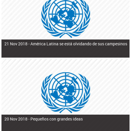
ú
pero necesita el consentimiento y la colaboración del Gobierno.
s
q
u
e
d
a
21 Nov 2018 -
América Latina se está olvidando de sus campesinos
20 Nov 2018 -
Pequeños con grandes ideas