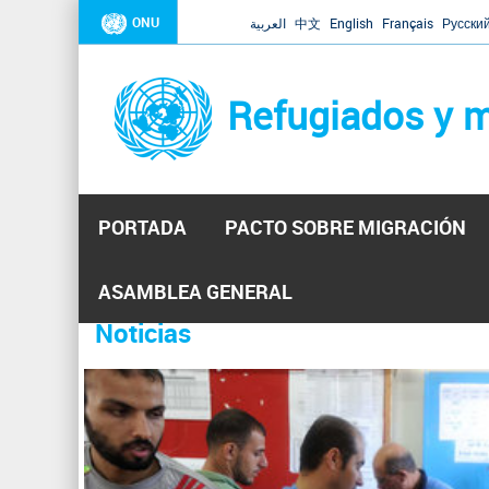
ONU
العربية
中文
English
Français
Русски
Refugiados y m
PORTADA
PACTO SOBRE MIGRACIÓN
Inicio
Se
ASAMBLEA GENERAL
encuentra
Noticias
La ONU responde a Guaidó que e
31 Ene 2019 -
usted
aquí
El Secretario General ha respondido a la carta enviada 
ha reiterado que la ONU está lista para hacerlo, pero nec