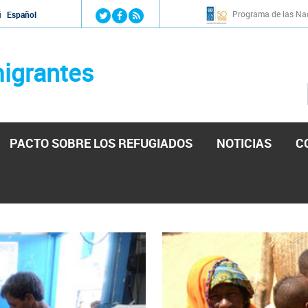
Jump to navigation
Programa de las Nac
й
Español
igrantes
PACTO SOBRE LOS REFUGIADOS
NOTICIAS
C
stá lista para reforzar la ayuda humanitaria en Venezu
por el presidente de la Asamblea Nacional de Venezuela solicitando a N
esita el consentimiento y la colaboración del Gobierno.