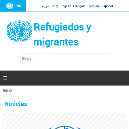
Jump to navigation
ONU
العربية
中文
English
Français
Русский
Español
Refugiados y
migrantes
B
F
u
o
s
r
c
a
m
r

u
l
Inicio
a
Se
r
La ONU responde a Guaidó que está lista para
31 Ene 2019 -
encuentra
i
Noticias
reforzar la ayuda humanitaria en Venezuela
usted
o
aquí
d
El Secretario General ha respondido a la carta enviada por el presidente de la
e
Asamblea Nacional de Venezuela solicitando a Naciones Unidas que aumente
b
la ayuda humanitaria. Guerres ha reiterado que la ONU está lista para hacerlo,