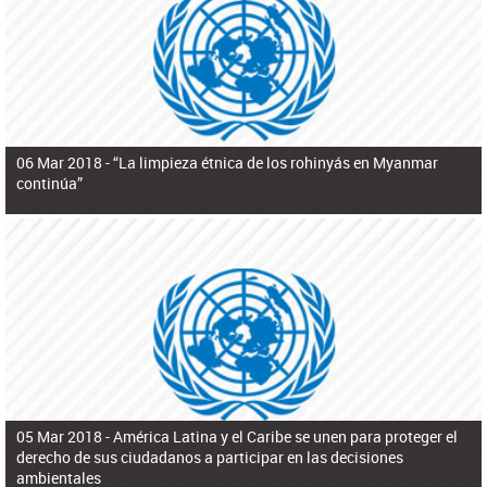
ú
pero necesita el consentimiento y la colaboración del Gobierno.
s
q
u
e
d
a
06 Mar 2018 -
“La limpieza étnica de los rohinyás en Myanmar
continúa”
05 Mar 2018 -
América Latina y el Caribe se unen para proteger el
derecho de sus ciudadanos a participar en las decisiones
ambientales