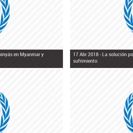
rohinyás en Myanmar y
17 Abr 2018 -
La solución po
sufrimiento