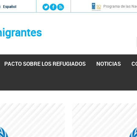
Jump to navigation
Programa de las Nac
й
Español
igrantes
PACTO SOBRE LOS REFUGIADOS
NOTICIAS
C
stá lista para reforzar la ayuda humanitaria en Venezu
por el presidente de la Asamblea Nacional de Venezuela solicitando a N
esita el consentimiento y la colaboración del Gobierno.