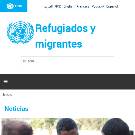
Jump to navigation
ONU
العربية
中文
English
Français
Русский
Español
Refugiados y
migrantes
B
F
u
o
s
r
c
a
m
r

u
l
Inicio
a
Se
r
La ONU responde a Guaidó que está lista para
31 Ene 2019 -
encuentra
i
Noticias
reforzar la ayuda humanitaria en Venezuela
usted
o
aquí
d
El Secretario General ha respondido a la carta enviada por el presidente de la
e
Asamblea Nacional de Venezuela solicitando a Naciones Unidas que aumente
b
la ayuda humanitaria. Guerres ha reiterado que la ONU está lista para hacerlo,