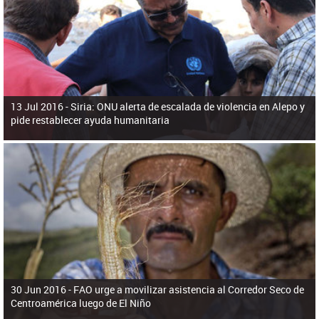
ú
pero necesita el consentimiento y la colaboración del Gobierno.
s
q
u
e
d
a
13 Jul 2016 -
Siria: ONU alerta de escalada de violencia en Alepo y
pide restablecer ayuda humanitaria
30 Jun 2016 -
FAO urge a movilizar asistencia al Corredor Seco de
Centroamérica luego de El Niño