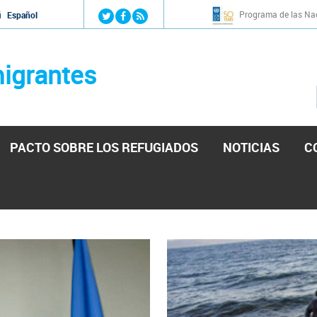
Jump to navigation
Programa de las Nac
й
Español
igrantes
PACTO SOBRE LOS REFUGIADOS
NOTICIAS
C
stá lista para reforzar la ayuda humanitaria en Venezu
por el presidente de la Asamblea Nacional de Venezuela solicitando a N
esita el consentimiento y la colaboración del Gobierno.