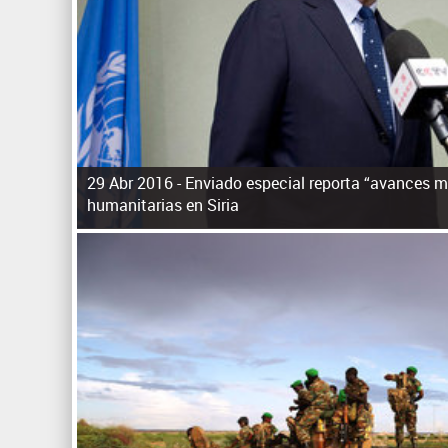
29 Abr 2016 -
Enviado especial reporta “avances m
humanitarias en Siria
P
á
g
i
n
a
s