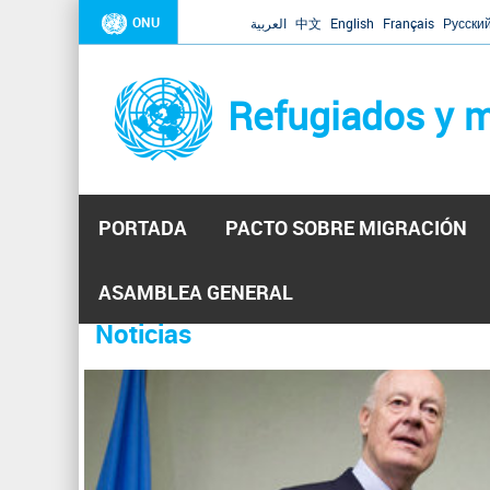
ONU
العربية
中文
English
Français
Русски
Refugiados y m
PORTADA
PACTO SOBRE MIGRACIÓN
Inicio
Se
ASAMBLEA GENERAL
encuentra
Noticias
La ONU responde a Guaidó que e
31 Ene 2019 -
usted
aquí
El Secretario General ha respondido a la carta enviada 
ha reiterado que la ONU está lista para hacerlo, pero nec