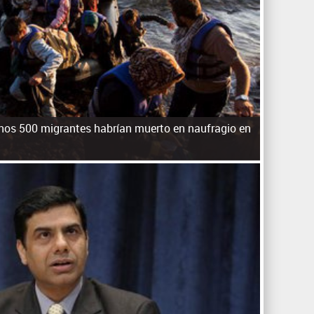
q
u
e
d
a
os 500 migrantes habrían muerto en naufragio en