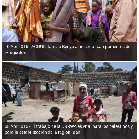
ú
pero necesita el consentimiento y la colaboración del Gobierno.
s
q
u
e
d
a
10 Abr 2016 -
ACNUR llama a Kenya a no cerrar campamentos de
refugiados
05 Abr 2016 -
El trabajo de la UNRWA es vital para los palestinos y
para la estabilización de la región: Ban