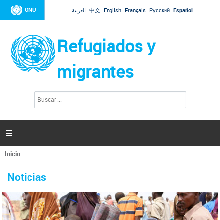
Jump to navigation
ONU
العربية
中文
English
Français
Русский
Español
Refugiados y
migrantes
B
F
u
o
s
r
c
a
m
r

u
l
Inicio
a
Se
r
La ONU responde a Guaidó que está lista para
31 Ene 2019 -
encuentra
i
Noticias
reforzar la ayuda humanitaria en Venezuela
usted
o
aquí
d
El Secretario General ha respondido a la carta enviada por el presidente de la
e
Asamblea Nacional de Venezuela solicitando a Naciones Unidas que aumente
b
la ayuda humanitaria. Guerres ha reiterado que la ONU está lista para hacerlo,