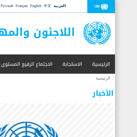
العربية
中文
English
Français
Русский
UN
اللاجئون والمه
الرئيسية
الاستجابة
الاجتماع الرفيع المستوى
الرئيسية
أنت
هنا
الأخبار
عدد القتلى في البحر المتوسط يتجاوز 2000 شخص ​​هذا العام
06 نوفمبر 2018 -
أعلنت مفوضية الأمم المتحدة السامية لشؤون اللاجئين عن ارتفاع عدد الأشخاص الذين لقوا 