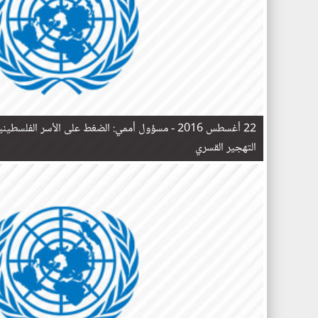
22 أغسطس 2016 -
مسؤول أممي: الضغط على الأسر الفلسطينية 
التهجير القسري
ا
ل
ص
ف
ح
ا
ت