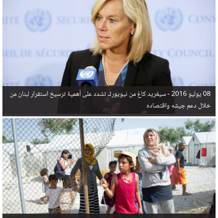
في البحر المتوسط هذا العام، أثناء محاولتهم الوصول إلى أوروبا، ليتجاوز ألفي شخص بعد العثور على
جثث 17 شخصا قبالة السواحل الإسبانية.
08 يوليو 2016 -
سيغريد كاغ من نيويورك تشدد على أهمية ترسيخ استقرار لبنان من
خلال دعم جيشه واقتصاده