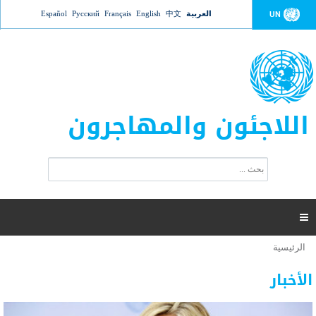
Jump to navigation
العربية
中文
English
Français
Русский
Español
UN
اللاجئون والمهاجرون
ا
ب
س
ح
ت
ث
م
ا

ر
ة
الرئيسية
أنت
ا
عدد القتلى في البحر المتوسط يتجاوز 2000 شخص ​​هذا
06 نوفمبر 2018 -
هنا
ل
الأخبار
العام
ب
ح
أعلنت مفوضية الأمم المتحدة السامية لشؤون اللاجئين عن ارتفاع عدد الأشخاص الذين لقوا حتفهم
ث