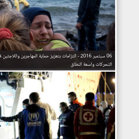
06 سبتمبر 2016 -
التزامات بتعزيز حماية المهاجرين واللاجئين 
التحركات واسعة النطاق
ا
ل
ص
ف
ح
ا
ت