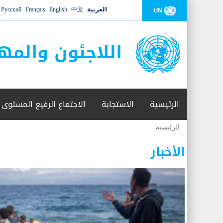
العربية
中文
English
Français
Русский
UN
اللاجئون والمه
الرئيسية
الاستجابة
الاجتماع الرفيع المستوى
الرئيسية
أنت
هنا
الأخبار
عدد القتلى في البحر المتوسط يتجاوز 2000 شخص ​​هذا العام
06 نوفمبر 2018 -
أعلنت مفوضية الأمم المتحدة السامية لشؤون اللاجئين عن ارتفاع عدد الأشخاص الذين لقوا 