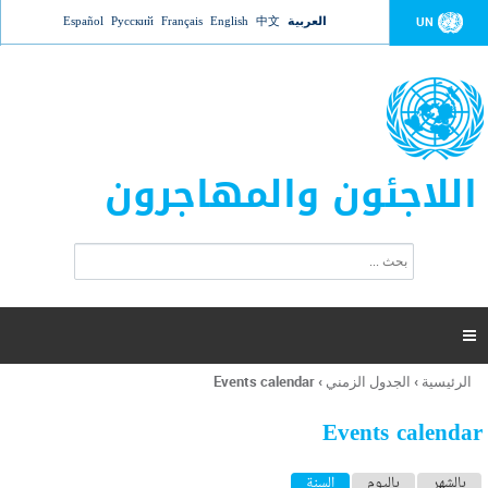
Jump to navigation
العربية
中文
English
Français
Русский
Español
UN
اللاجئون والمهاجرون
ا
ب
س
ح
ت
ث
م
ا

ر
ة
الرئيسية
›
الجدول الزمني
›
Events calendar
أنت
ا
هنا
ل
Events calendar
ب
ح
ا
بالشهر
باليوم
السنة
(علامة التبويب النشطة)
ث