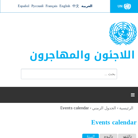
Jump to navigation
العربية
中文
English
Français
Русский
Español
UN
اللاجئون والمهاجرون
ا
ب
س
ح
ت
ث
م
ا

ر
ة
الرئيسية
›
الجدول الزمني
›
Events calendar
أنت
ا
هنا
ل
Events calendar
ب
ح
ا
بالشهر
باليوم
السنة
(علامة التبويب النشطة)
ث