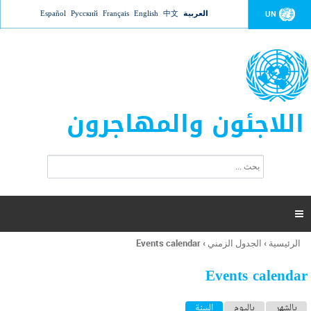
Jump to navigation
العربية
中文
English
Français
Русский
Español
UN
اللاجئون والمهاجرون
ا
ب
س
ح
ت
ث
م
ا

ر
ة
الرئيسية
›
الجدول الزمني
›
Events calendar
أنت
ا
هنا
ل
Events calendar
ب
ح
ا
بالشهر
باليوم
السنة
(علامة التبويب النشطة)
ث