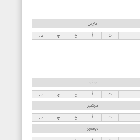
مارس
ا
ث
أ
خ
ج
س
يونيو
ا
ث
أ
خ
ج
س
سبتمبر
ا
ث
أ
خ
ج
س
ديسمبر