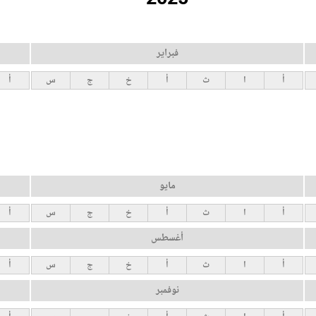
فبراير
أ
ا
ث
أ
خ
ج
س
أ
مايو
أ
ا
ث
أ
خ
ج
س
أ
أغسطس
أ
ا
ث
أ
خ
ج
س
أ
نوفمبر