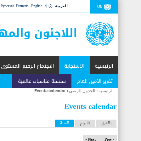
العربية
中文
English
Français
Русский
UN
اللاجئون والمه
الرئيسية
الاستجابة
الاجتماع الرفيع المستوى
تقرير الأمين العام
سلسلة مناسبات عالمية
الرئيسية
›
الجدول الزمني
›
Events calendar
أنت
هنا
Events calendar
ا
بالشهر
باليوم
السنة
(علامة التبويب النشطة)
ل
Next »
« Prev