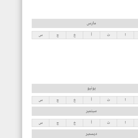
مارس
ا
ث
أ
خ
ج
س
يونيو
ا
ث
أ
خ
ج
س
سبتمبر
ا
ث
أ
خ
ج
س
ديسمبر