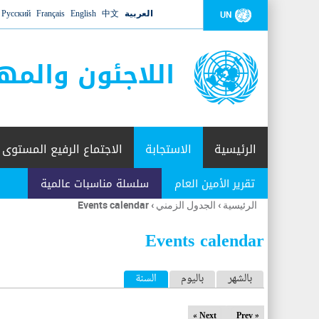
العربية
中文
English
Français
Русский
UN
اللاجئون والمه
الرئيسية
الاستجابة
الاجتماع الرفيع المستوى
تقرير الأمين العام
سلسلة مناسبات عالمية
الرئيسية
›
الجدول الزمني
›
Events calendar
أنت
هنا
Events calendar
ا
بالشهر
باليوم
السنة
(علامة التبويب النشطة)
ل
Next »
« Prev