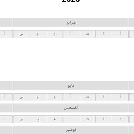
فبراير
أ
ا
ث
أ
خ
ج
س
أ
مايو
أ
ا
ث
أ
خ
ج
س
أ
أغسطس
أ
ا
ث
أ
خ
ج
س
أ
نوفمبر