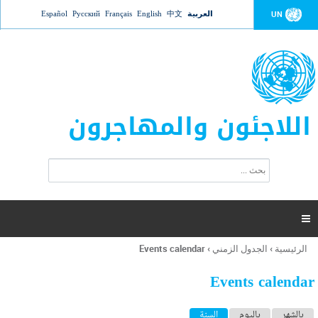
Jump to navigation
العربية
中文
English
Français
Русский
Español
UN
اللاجئون والمهاجرون
ا
ب
س
ح
ت
ث
م
ا

ر
ة
الرئيسية
›
الجدول الزمني
›
Events calendar
أنت
ا
هنا
ل
Events calendar
ب
ح
ا
بالشهر
باليوم
السنة
(علامة التبويب النشطة)
ث